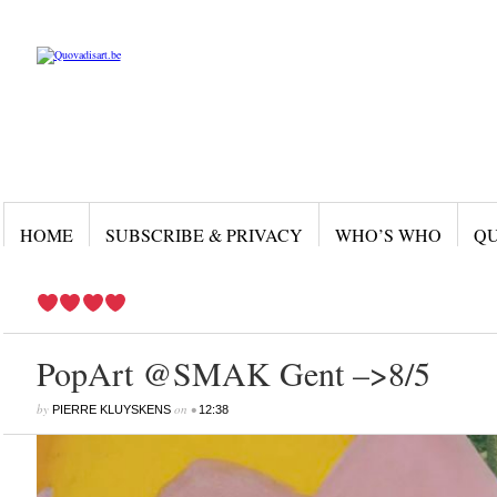
HOME
SUBSCRIBE & PRIVACY
WHO’S WHO
QU
PopArt @SMAK Gent –>8/5
by
on
•
PIERRE KLUYSKENS
12:38