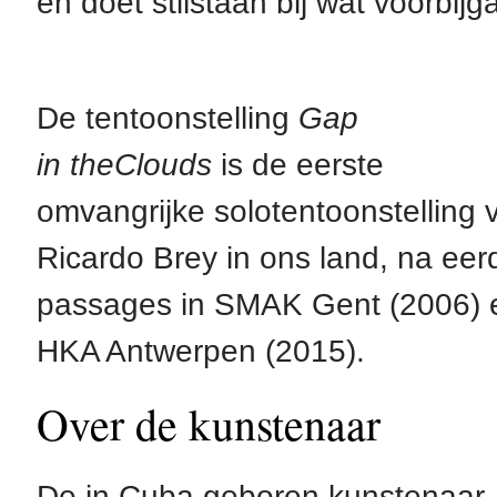
en doet stilstaan bij wat voorbij
De tentoonstelling
Gap
in
the
Clouds
is de eerste
omvangrijke solotentoonstelling 
Ricardo Brey in ons land, na eer
passages in SMAK Gent (2006) 
HKA Antwerpen (2015).
Over de kunstenaar
De in Cuba geboren kunstenaar