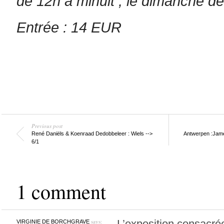
de 12h à minuit ; le dimanche d
Entrée : 14 EUR
Previous post
René Daniëls & Koenraad Dedobbeleer : Wiels -->
Antwerpen :Jame
6/1
1 comment
says:
L’exposition consacré
VIRGINIE DE BORCHGRAVE