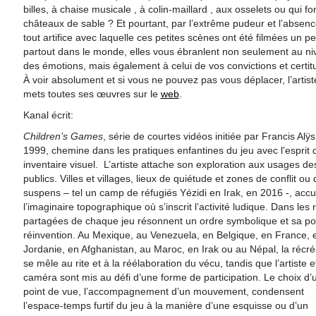
billes, à chaise musicale , à colin-maillard , aux osselets ou qui fo
châteaux de sable ? Et pourtant, par l’extrême pudeur et l’absen
tout artifice avec laquelle ces petites scènes ont été filmées un p
partout dans le monde, elles vous ébranlent non seulement au n
des émotions, mais également à celui de vos convictions et certit
À voir absolument et si vous ne pouvez pas vous déplacer, l’artist
mets toutes ses œuvres sur le
web
.
Kanal écrit:
Children’s Games
, série de courtes vidéos initiée par Francis Alÿ
1999, chemine dans les pratiques enfantines du jeu avec l’esprit 
inventaire visuel. L’artiste attache son exploration aux usages des
publics. Villes et villages, lieux de quiétude et zones de conflit ou 
suspens – tel un camp de réfugiés Yézidi en Irak, en 2016 -, accue
l’imaginaire topographique où s’inscrit l’activité ludique. Dans les 
partagées de chaque jeu résonnent un ordre symbolique et sa po
réinvention. Au Mexique, au Venezuela, en Belgique, en France, 
Jordanie, en Afghanistan, au Maroc, en Irak ou au Népal, la récré
se mêle au rite et à la réélaboration du vécu, tandis que l’artiste e
caméra sont mis au défi d’une forme de participation. Le choix d’
point de vue, l’accompagnement d’un mouvement, condensent
l’espace-temps furtif du jeu à la manière d’une esquisse ou d’un