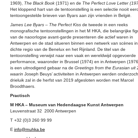
1969),
The Black Book
(1971) en de
The Perfect Love Letter (19
Het kloppend hart van de tentoonstelling is een selectie nooit eer
tentoongestelde brieven van Byars aan zijn vrienden in België.
James Lee Byars – The Perfect Kiss
de tweede in een reeks
monografische tentoonstellingen in het M HKA, die belangrijke fig
van de naoorlogse avant-garde presenteren die actief waren in
Antwerpen en de stad situeren binnen een netwerk van scènes in
dichte regio van de Benelux en het Rijnland. De titel van de
tentoonstelling verwijst naar een vaak en wereldwijd opgevoerde
performance, waaronder in Brussel (1974) en in Antwerpen (1976
is een uitnodigend gebaar na de
Greetings from the Eurasian uit 
waarin
Joseph Beuys’ activiteiten in Antwerpen werden onderzoch
drieluik zal in de herfst van 2019 afgesloten worden met Marcel
Broodthaers.
Practisch
M HKA – Museum van Hedendaagse Kunst Antwerpen
Leuvenstraat 32
2000 Antwerpen
T +32 (0)3 260 99 99
E
info@muhka.be