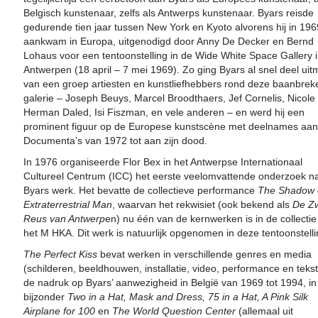
Belgisch kunstenaar, zelfs als Antwerps kunstenaar. Byars reisde
gedurende tien jaar tussen New York en Kyoto alvorens hij in 196
aankwam in Europa, uitgenodigd door Anny De Decker en Bernd
Lohaus voor een tentoonstelling in de Wide White Space Gallery 
Antwerpen (18 april – 7 mei 1969). Zo ging Byars al snel deel ui
van een groep artiesten en kunstliefhebbers rond deze baanbre
galerie – Joseph Beuys, Marcel Broodthaers, Jef Cornelis, Nicole
Herman Daled, Isi Fiszman, en vele anderen – en werd hij een
prominent figuur op de Europese kunstscène met deelnames aan 
Documenta’s van 1972 tot aan zijn dood.
In 1976 organiseerde Flor Bex in het Antwerpse Internationaal
Cultureel Centrum (ICC) het eerste veelomvattende onderzoek n
Byars werk. Het bevatte de collectieve performance
The Shadow 
Extraterrestrial Man
, waarvan het rekwisiet (ook bekend als
De Z
Reus van Antwerp
en) nu één van de kernwerken is in de collectie
het M HKA. Dit werk is natuurlijk opgenomen in deze tentoonstelli
The Perfect Kiss
bevat werken in verschillende genres en media
(schilderen, beeldhouwen, installatie, video, performance en tekst
de nadruk op Byars’ aanwezigheid in België van 1969 tot 1994, in
bijzonder
Two in a Hat, Mask and Dress, 75 in a Hat,
A Pink Silk
Airplane for 100
en
The World Question Center
(allemaal uit