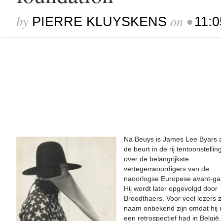
by
on
•
PIERRE KLUYSKENS
11:0
Want ook als het woord “schoon
woordenschat van de hedendaags
werk van James Lee Byars een 
uit door zijn zoektocht naar per
Na Beuys is James Lee Byars 
de beurt in de rij tentoonstellin
over de belangrijkste
vertegenwoordigers van de
naoorlogse Europese avant-ga
Hij wordt later opgevolgd door
Broodthaers. Voor veel lezers za
naam onbekend zijn omdat hij 
een retrospectief had in België.