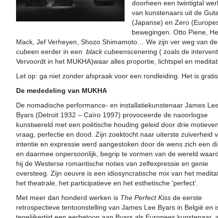
doorheen een twintigtal we
van kunstenaars uit de Guta
(Japanse) en Zero (Europe
bewegingen. Otto Piene, He
Mack, Jef Verheyen, Shozo Shimamoto… We zijn ver weg van d
cube
en eerder in een
black cube
enscenering ( zoals de intervent
Vervoordt in het MUKHA)waar alles proportie, lichtspel en meditati
Let op: ga niet zonder afspraak voor een rondleiding. Het is gratis
De mededeling van MUKHA
De nomadische performance- en installatiekunstenaar James Le
Byars (Detroit 1932 – Caïro 1997) provoceerde de naoorlogse
kunstwereld met een poëtische houding geleid door drie motieven
vraag, perfectie en dood. Zijn zoektocht naar uiterste zuiverheid 
intentie en expressie werd aangestoken door de wens zich een di
en daarmee onpersoonlijk, begrip te vormen van de wereld waar
hij de Westerse romantische noties van zelfexpressie en genie
oversteeg. Zijn oeuvre is een idiosyncratische mix van het medita
het theatrale, het participatieve en het esthetische ‘perfect’.
Met meer dan honderd werken is
The Perfect Kiss
de eerste
retrospectieve tentoonstelling van James Lee Byars in België en i
tegelijkertijd een eerbetoon aan Byars als Europees kunstenaar, a