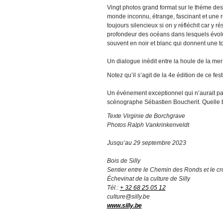
Vingt photos grand format sur le thème des
monde inconnu, étrange, fascinant et une ren
toujours silencieux si on y réfléchit car y
profondeur des océans dans lesquels évolu
souvent en noir et blanc qui donnent une to
Un dialogue inédit entre la houle de la me
Notez qu’il s’agit de la 4e édition de ce f
Un événement exceptionnel qui n’aurait pa
scénographe Sébastien Boucherit. Quelle 
Texte Virginie de Borchgrave
Photos Ralph Vankrinkenveldt
Jusqu’au 29 septembre 2023
Bois de Silly
Sentier entre le Chemin des Ronds et le c
Échevinat de la culture de Silly
Tél.:
+ 32 68 25 05 12
culture@silly.be
www.silly.be