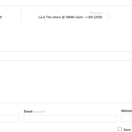
Next post
/9
Là & The shore @ SMAK Gent --> 8/9 (25/8)
required
Websit
Email
Save 