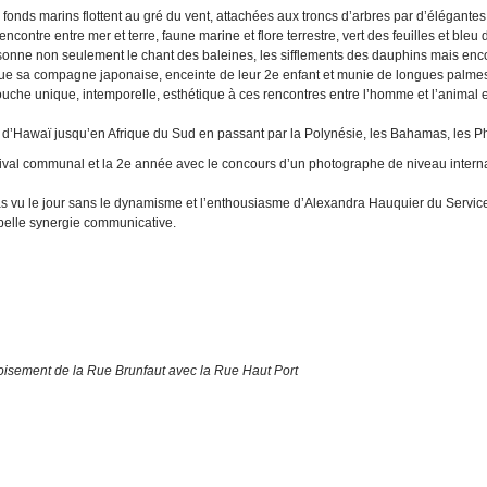
 fonds marins flottent au gré du vent, attachées aux troncs d’arbres par d’élégan
contre entre mer et terre, faune marine et flore terrestre, vert des feuilles et bleu
 résonne non seulement le chant des baleines, les sifflements des dauphins mais enc
e sa compagne japonaise, enceinte de leur 2e enfant et munie de longues palmes 
uche unique, intemporelle, esthétique à ces rencontres entre l’homme et l’animal e
r d’Hawaï jusqu’en Afrique du Sud en passant par la Polynésie, les Bahamas, les Phi
estival communal et la 2e année avec le concours d’un photographe de niveau intern
s vu le jour sans le dynamisme et l’enthousiasme d’Alexandra Hauquier du Service 
belle synergie communicative.
roisement de la Rue Brunfaut avec la Rue Haut Port