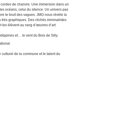
tes cordes de chanvre. Une immersion dans un
 des océans, celui du silence. Un univers pas
ore le bruit des vagues. JMG nous révèle la
très graphiques. Des clichés minimalistes
t les élèvent au rang d’œuvres d’art.
lippines et… le vent du Bois de Silly.
ational.
culturel de la commune et le talent du