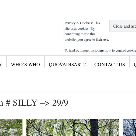
Privacy & Cookies: This
site uses cookies. By
continuing to use this
website, you agree to their use.
To find out more, including how to control cookie
here:
Cookie Policy
Y
WHO’S WHO
QUOVADISART?
CONTACT US
sites musea / musées
M Leuven
CURTIUS LIEGE
MAC'S HORNU
SMAK
M KHA A'PEN
in # SILLY –> 29/9
PHOTOGRAPHIE CHARLEROI
BOZAR