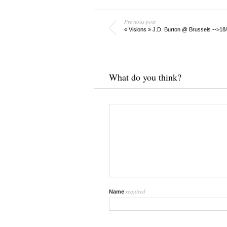
Previous post
« Visions » J.D. Burton @ Brussels -->18
What do you think?
required
Name