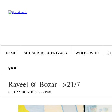
HOME
SUBSCRIBE & PRIVACY
WHO’S WHO
QU
♥♥♥
Raveel @ Bozar –>21/7
by
on
•
PIERRE KLUYSKENS
19:01