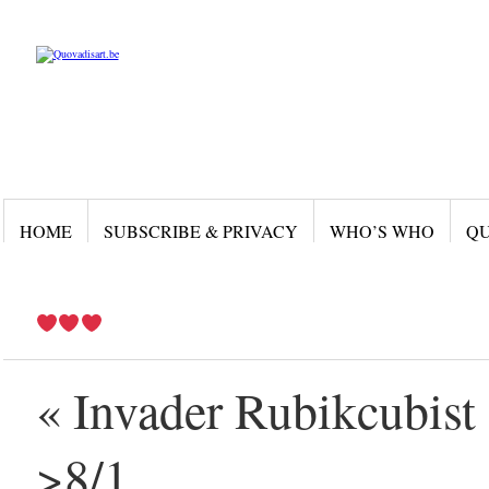
HOME
SUBSCRIBE & PRIVACY
WHO’S WHO
QU
« Invader Rubikcub
>8/1