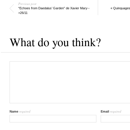
Previous post
“Echoes from Daedalus’ Garden” de Xavier Mary--
« Quinquages
>26/11
What do you think?
required
required
Name
Email