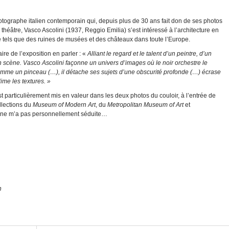
tographe italien contemporain qui, depuis plus de 30 ans fait don de ses photos
éâtre, Vasco Ascolini (1937, Reggio Emilia) s’est intéressé à l’architecture en
e tels que des ruines de musées et des châteaux dans toute l’Europe.
re de l’exposition en parler : «
Alliant le regard et le talent d’un peintre, d’un
en scène. Vasco Ascolini façonne un univers d’images où le noir orchestre le
mme un pinceau (…), il détache ses sujets d’une obscurité profonde (…) écrase
ime les textures. »
st particulièrement mis en valeur dans les deux photos du couloir, à l’entrée de
ollections du
Museum of Modern Art
, du
Metropolitan Museum of Art
et
 ne m’a pas personnellement séduite…
h