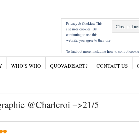
Privacy & Cookies: This
site uses cookies. By
continuing to use this
website, you agree to their use.
To find out more, including how to control cookie
here:
Cookie Policy
Y
WHO’S WHO
QUOVADISART?
CONTACT US
sites musea / musées
M Leuven
CURTIUS LIEGE
MAC'S HORNU
SMAK
M KHA A'PEN
graphie @Charleroi –>21/5
PHOTOGRAPHIE CHARLEROI
BOZAR