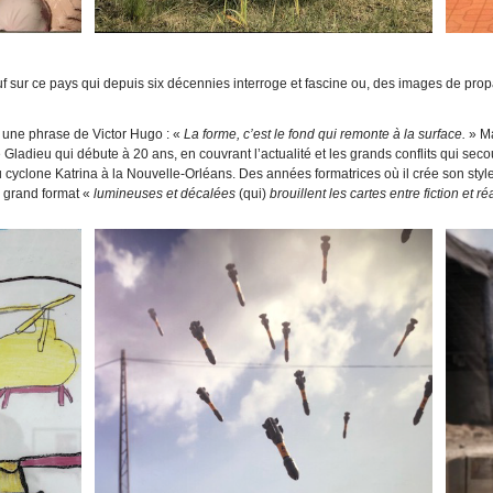
uf sur ce pays qui depuis six décennies interroge et fascine ou, des images de pro
 une phrase de Victor Hugo : «
La forme, c’est le fond qui remonte à la surface.
» Ma
 de Gladieu qui débute à 20 ans, en couvrant l’actualité et les grands conflits qui s
cyclone Katrina à la Nouvelle-Orléans. Des années formatrices où il crée son style d
s grand format «
lumineuses et décalées
(qui)
brouillent les cartes entre fiction et réa