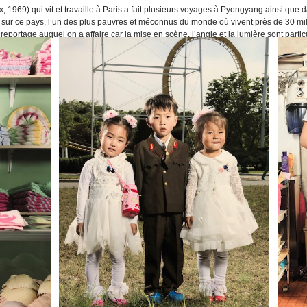
969) qui vit et travaille à Paris a fait plusieurs voyages à Pyongyang ainsi que 
 sur ce pays, l’un des plus pauvres et méconnus du monde où vivent près de 30 mil
eportage auquel on a affaire car la mise en scène, l’angle et la lumière sont particu