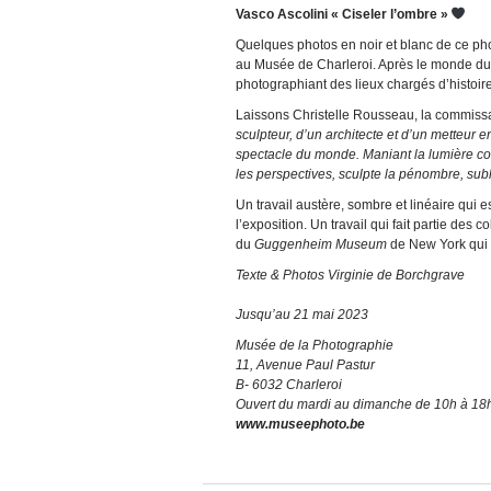
Vasco Ascolini « Ciseler l’ombre »
Quelques photos en noir et blanc de ce pho
au Musée de Charleroi. Après le monde du th
photographiant des lieux chargés d’histoir
Laissons Christelle Rousseau, la commissai
sculpteur, d’un architecte et d’un metteur 
spectacle du monde. Maniant la lumière co
les perspectives, sculpte la pénombre, subl
Un travail austère, sombre et linéaire qui e
l’exposition. Un travail qui fait partie des c
du
Guggenheim Museum
de New York qui
Texte & Photos Virginie de Borchgrave
Jusqu’au 21 mai 2023
Musée de la Photographie
11, Avenue Paul Pastur
B- 6032 Charleroi
Ouvert du mardi au dimanche de 10h à 18
www.museephoto.be