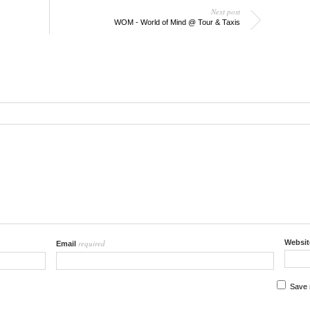
Next post
WOM - World of Mind @ Tour & Taxis
required
Websit
Email
Save 