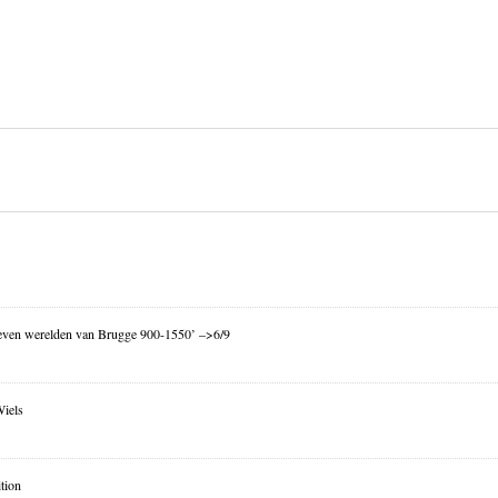
ven werelden van Brugge 900-1550’ –>6/9
Wiels
tion