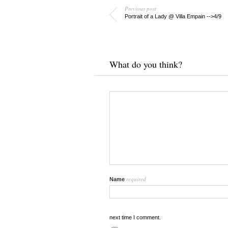
Previous post
Portrait of a Lady @ Villa Empain -->4/9
What do you think?
required
Name
next time I comment.