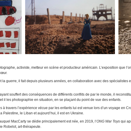
graphe, activiste, metteur en scène et producteur américain. L’exposition que l’on
 cœur.
 la guerre, il fait depuis plusieurs années, en collaboration avec des spécialistes 
 ayant souffert des conséquences de différents conflits de par le monde, il reconstitu
t il les photographie en situation, en se plaçant du point de vue des enfants.
res à travers l’expérience vécue par les enfants lui est venue lors d’un voyage en 
, la Palestine, le Liban et aujourd’hui, il est en Ukraine.
 et auquel MacCarty se dédie principalement est née, en 2019, l’
ONG War Toys
qui ap
e Robelot, art-thérapeute.