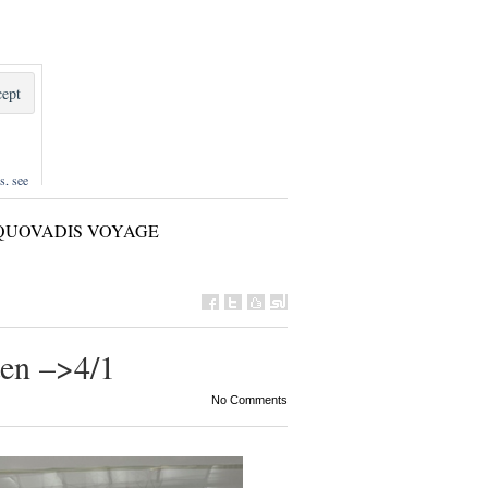
s, see
QUOVADIS VOYAGE
ten –>4/1
No Comments