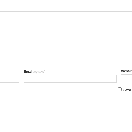
required
Websit
Email
Save 