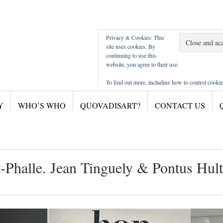
Privacy & Cookies: This
site uses cookies. By
continuing to use this
website, you agree to their use.
To find out more, including how to control cookie
here:
Cookie Policy
Y
WHO’S WHO
QUOVADISART?
CONTACT US
sites musea / musées
M Leuven
CURTIUS LIEGE
MAC'S HORNU
SMAK
M KHA A'PEN
nt-Phalle. Jean Tinguely & Pontus Hul
PHOTOGRAPHIE CHARLEROI
BOZAR