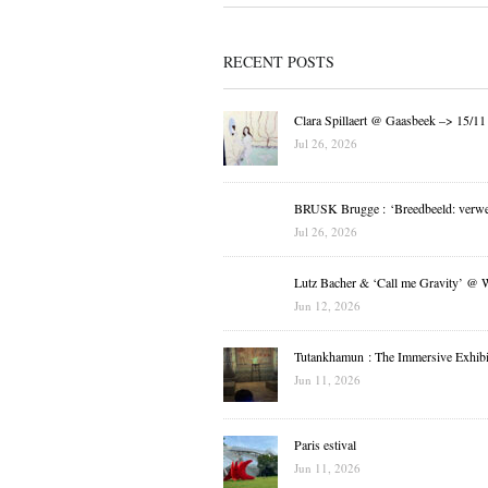
RECENT POSTS
Clara Spillaert @ Gaasbeek –> 15/11
Jul 26, 2026
BRUSK Brugge : ‘Breedbeeld: verwe
Jul 26, 2026
Lutz Bacher & ‘Call me Gravity’ @ 
Jun 12, 2026
Tutankhamun : The Immersive Exhibi
Jun 11, 2026
Paris estival
Jun 11, 2026