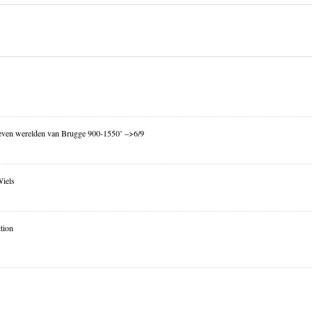
ven werelden van Brugge 900-1550’ –>6/9
Wiels
tion